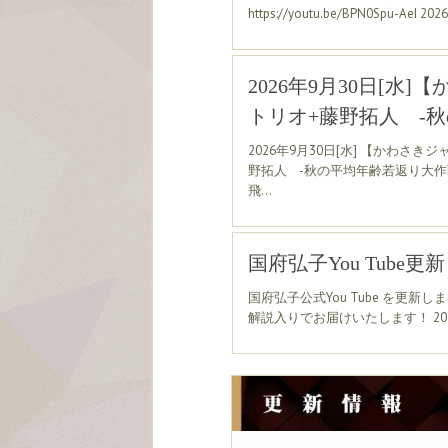
https://youtu.be/BPN0Spu-Ae
2026年9月30日[水
トリオ+藤野拓人 -秋の
2026年9月30日[水] 【かわさ
野拓人 -秋の平均年齢若返り大作戦
飛…
国府弘子You Tube更
国府弘子公式You Tube を更
解説入りでお届けいたします！ 2023年