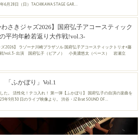
I 2026年6月28日（日）TACHIKAWA STAGE GAR…
]【かわさきジャズ2026】国府弘子アコースティック
平均年齢若返り大作戦!vol.3-
きジャズ2026】 ラゾーナ川崎プラザソル 国府弘子アコースティックトリオ+藤
!vol.3- 出演 国府弘子（ピアノ） 小美濃悠太（ベース） 岩瀬立
新 「ふかぼり」Vol.1
新しました。 活性化！テコ入れ！ 第一弾【ふかぼり】 国府弘子の自演の楽曲を
9月30 日のライブ映像より。 渋谷・JZ Brat SOUND OF…