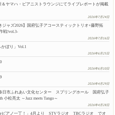
更新＆ヤマハ・ピアニストラウンジにてライブレポートが掲載
2026年7月24日
わさきジャズ2026】国府弘子アコースティックトリオ+藤野拓
vol.3-
2026年7月16日
かぼり」Vol.1
2026年6月25日
0
2026年6月10日
9
2026年4月29日
福岡・春日市ふれあい文化センター スプリングホール 国府弘子
松亮太 ～Jazz meets Tango～
2026年4月28日
eピアノ一丁！」4月より STVラジオ TBCラジオ でオ