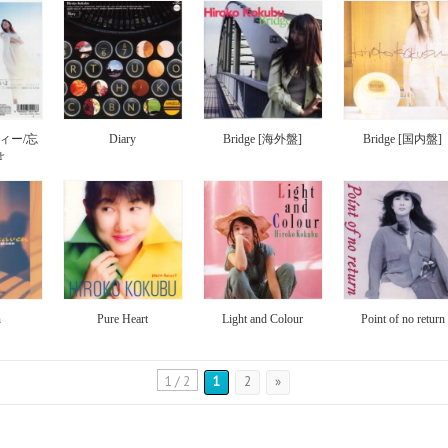
ィー/忘
Diary
Bridge [海外盤]
Bridge [国内盤]
よ
n
Pure Heart
Light and Colour
Point of no return
1 / 2
1
2
»