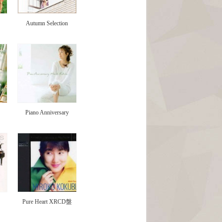
Autumn Selection
Piano Anniversary
Pure Heart XRCD盤