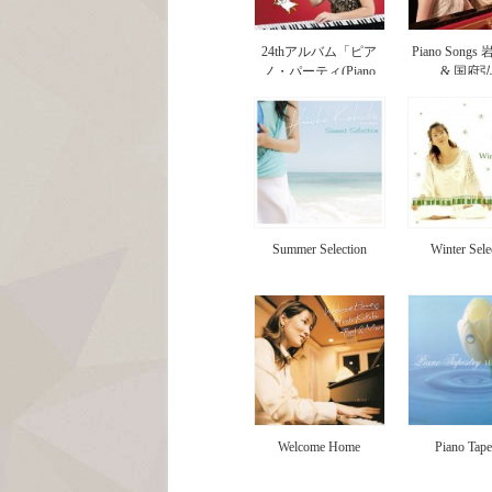
24thアルバム「ピア
Piano Song
ノ・パーティ(Piano
& 国府
Party）」国府弘子
Summer Selection
Winter Sele
Welcome Home
Piano Tape