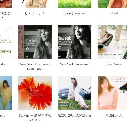
s 岩崎宏美
ピアノ一丁！
Spring Selection
Hola!
弘子
ction
New York Uncovered
New York Uncovered
Piano Voices
[XRCD盤]
stry
Flowers ～愛が呼びあ
AZZURRO FANTASIA
MOMENTS
うとき～