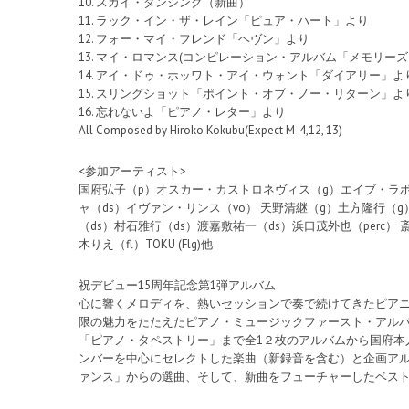
10. スカイ・ダンシング（新曲）
11. ラック・イン・ザ・レイン「ピュア・ハート」より
12. フォー・マイ・フレンド「ヘヴン」より
13. マイ・ロマンス(コンピレーション・アルバム「メモリー
14. アイ・ドゥ・ホッワト・アイ・ウォント「ダイアリー」よ
15. スリングショット「ポイント・オブ・ノー・リターン」よ
16. 忘れないよ「ピアノ・レター」より
All Composed by Hiroko Kokubu(Expect M-4,12, 13)
<参加アーティスト>
国府弘子（p）オスカー・カストロネヴィス（g）エイブ・ラ
ャ（ds）イヴァン・リンス（vo） 天野清継（g）土方隆行（
（ds）村石雅行（ds）渡嘉敷祐一（ds）浜口茂外也（perc） 斎
木りえ（fl）TOKU (Flg)他
祝デビュー15周年記念第1弾アルバム
心に響くメロディを、熱いセッションで奏で続けてきたピア
限の魅力をたたえたピアノ・ミュージックファースト・アル
「ピアノ・タペストリー」まで全1２枚のアルバムから国府本
ンバーを中心にセレクトした楽曲（新録音を含む）と企画ア
ァンス」からの選曲、そして、新曲をフューチャーしたベス