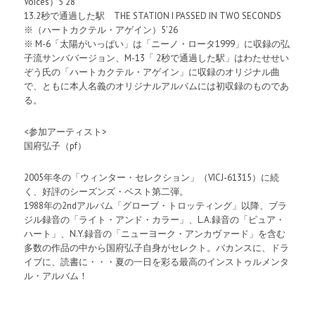
Voices）5’28
13.2秒で通過した駅 THE STATION I PASSED IN TWO SECONDS
※（ハートカクテル・アゲイン）5’26
※ M-6「太陽がいっぱい」は「ニーノ・ロータ1999」に収録の弘
子流サンババージョン、M-13「 2秒で通過した駅」はわたせせい
ぞう氏の「ハートカクテル・アゲイン」に収録のオリジナル曲
で、ともに本人名義のオリジナルアルバムには初収録のものであ
る。
<参加アーティスト>
国府弘子（pf）
2005年冬の「ウィンター・セレクション」（VICJ-61315）に続
く、好評のシーズンズ・ベスト第二弾。
1988年の2ndアルバム「グローブ・トロッティング」以降、ブラ
ジル録音の「ライト・アンド・カラー」、L.A.録音の「ピュア・
ハート」、N.Y.録音の「ニューヨーク・アンカヴァード」を含む
多数の作品の中から国府弘子自身がセレクト。バカンスに、ドラ
イブに、読書に・・・夏の一日を彩る最高のインストゥルメンタ
ル・アルバム！