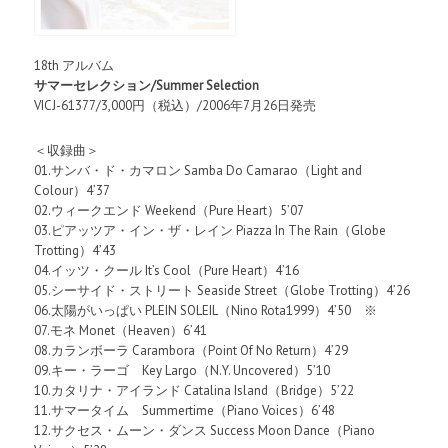
18th アルバム
サマーセレクション/Summer Selection
VICJ-61377/3,000円（税込）/2006年7月26日発売
＜収録曲＞
01.サンバ・ド・カマロン Samba Do Camarao（Light and
Colour）4’37
02.ウィークエンド Weekend（Pure Heart）5’07
03.ピアッツア・イン・ザ・レイン Piazza In The Rain（Globe
Trotting）4’43
04.イッツ・クール It’s Cool（Pure Heart）4’16
05.シーサイド・ストリート Seaside Street（Globe Trotting）4’26
06.太陽がいっぱい PLEIN SOLEIL（Nino Rota1999）4’50 ※
07.モネ Monet（Heaven）6’41
08.カランボーラ Carambora（Point Of No Return）4’29
09.キー・ラーゴ Key Largo（N.Y. Uncovered）5’10
10.カタリナ・アイランド Catalina Island（Bridge）5’22
11.サマータイム Summertime（Piano Voices）6’48
12.サクセス・ムーン・ダンス Success Moon Dance（Piano