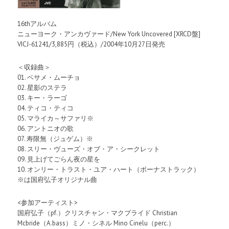
16thアルバム
ニューヨーク・アンカヴァード/New York Uncovered [XRCD盤]
VICJ-61241/3,885円（税込）/2004年10月27日発売
＜収録曲＞
01. ベサメ・ムーチョ
02. 星影のステラ
03. キー・ラーゴ
04. ティコ・ティコ
05. マライカ～サファリ※
06. アントニオの歌
07. 寿限無（ジュゲム）※
08. スリー・ヴューズ・オブ・ア・シークレット
09. 見上げてごらん夜の星を
10. オンリー・トラスト・ユア・ハート（ボーナストラック）
※は国府弘子オリジナル曲
<参加アーティスト>
国府弘子（pf.）クリスチャン・マクブライド Christian
Mcbride（A.bass）ミノ・シネル Mino Cinelu（perc.）