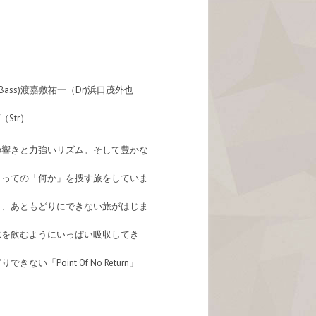
.Bass)渡嘉敷祐一（Dr)浜口茂外也
tr.)
の響きと力強いリズム。そして豊かな
とっての「何か」を捜す旅をしていま
く、あともどりにできない旅がはじま
水を飲むようにいっぱい吸収してき
Point Of No Return」