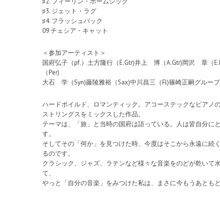
♯2. フィーリン・ホームシック
♯3. ジェット・ラグ
♯4. フラッシュバック
09 チェシア・キャット
＜参加アーティスト＞
国府弘子（pf.）土方隆行（E.Gtr)井上 博（A.Gtr)岡沢 章（E
（Per)
大石 学（Syn)藤陵雅裕（Sax)中川昌三（Fl)篠崎正嗣グループ（S
ハードボイルド、ロマンティック。アコーステックなピアノ
ストリングスをミックスした作品。
テーマは、「旅」と当時の国府は語っている。人は皆自分に
す。
そしてその「何か」を見つけた時、今度はそこから永遠に続
るのです。
クラシック、ジャズ、ラテンなど様々な音楽をのどが乾いて
て、
やっと「自分の音楽」をみつけた私は、まさに今もうあともどりできない「