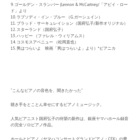
9. ゴールデン・スランバー (Lennon & McCartney/「アビイ・ロー
ド」より
10. ラプソディ・イン・ブルー （G.ガーシュイン）
11. ブラッド・サーキュレイション（国府弘子/新作オリジナル）
12. スターランド（国府弘子）
13. ハッピー （ファレル・ウィリアムス）
14. コスモスアベニュー （松岡直也）
15. 男はつらいよ 映画「男はつらいよ」より）*ピアニカ
“こんなピアノの音色を、聞きたかった”
聴き手をとことん幸せにするピアノミュージック。
人気ピアニスト国府弘子の待望の新作は、銀座ヤマハホール録音
の完全ソロピアノ作品。
ホールとピアノ（ヤマハコンサートグランドピアノ・CFX）の豊