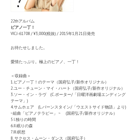
22thアルバム
ピアノ一丁！
VICJ-61708 / ¥3,000(税抜) / 2015年1月21日発売
お待たせしました。
愛情たっぷり。極上のピアノ、一丁！
＜収録曲＞
1.ピアノ一丁！のテーマ（国府弘子/新作オリジナル）
2.ユー・チューン・マイ・ハート（国府弘子/新作オリジナル）
3.ソー・イン・ラヴ (C.ポーター/「日曜洋画劇場エンディング
テーマ」)
4.サムホェア (L.バーンスタイン/「ウエストサイド物語」より)
~組曲「ピアノテラピー」 ~ (国府弘子/新作オリジナル）
5 I.独りの時間
6.II.眠りの森
7.III.瞑想
8. サクセス・ムーン・ダンス（国府弘子）