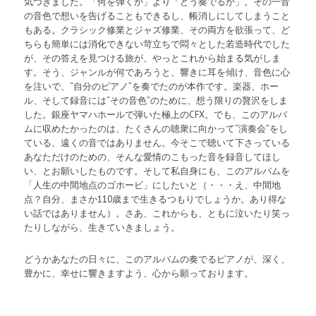
気づきました。「何を弾くか」より「どう奏でるか」。その一音
の音色で想いを告げることもできるし、帳消しにしてしまうこと
もある。クラシック修業とジャズ修業、その両方を欲張って、ど
ちらも簡単には消化できない苛立ちで悶々とした若造時代でした
が、その答えを見つける旅が、やっとこれから始まる気がしま
す。そう、ジャンルが何であろうと、響きに耳を傾け、音色に心
を注いで、“自分のピアノ”を奏でたのが本作です。楽器、ホー
ル、そして録音には“その音色”のために、想う限りの贅沢をしま
した。銀座ヤマハホールで弾いた極上のCFX。でも、このアルバ
ムに収めたかったのは、たくさんの聴衆に向かって“演奏会”をし
ている、遠くの音ではありません。今そこで聴いて下さっている
あなただけのための、そんな愛情のこもった音を録音してほし
い、とお願いしたものです。そして私自身にも、このアルバムを
「人生の中間地点のゴホービ」にしたいと（・・・え、中間地
点？自分、まさか110歳まで生きるつもりでしょうか。あり得な
い話ではありません）。さあ、これからも、ともに泣いたり笑っ
たりしながら、生きていきましょう。
どうかあなたの日々に、このアルバムの奏でるピアノが、深く、
豊かに、幸せに響きますよう、心から願っております。