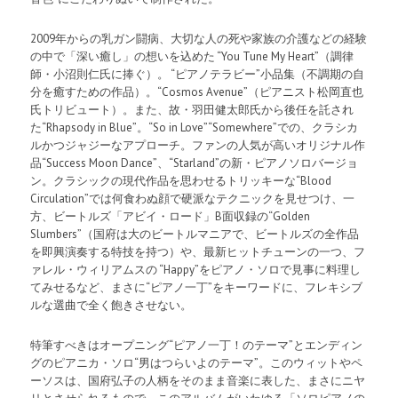
2009年からの乳ガン闘病、大切な人の死や家族の介護などの経験
の中で「深い癒し」の想いを込めた “You Tune My Heart”（調律
師・小沼則仁氏に捧ぐ）。 “ピアノテラビー”小品集（不調期の自
分を癒すための作品）。“Cosmos Avenue”（ピアニスト松岡直也
氏トリビュート）。また、故・羽田健太郎氏から後任を託され
た“Rhapsody in Blue”。“So in Love”“Somewhere”での、クラシカ
ルかつジャジーなアプローチ。ファンの人気が高いオリジナル作
品“Success Moon Dance”、“Starland”の新・ピアノソロバージョ
ン。クラシックの現代作品を思わせるトリッキーな“Blood
Circulation”では何食わぬ顔で硬派なテクニックを見せつけ、一
方、ビートルズ「アビイ・ロード」B面収録の“Golden
Slumbers”（国府は大のビートルマニアで、ビートルズの全作品
を即興演奏する特技を持つ）や、最新ヒットチューンの一つ、フ
ァレル・ウィリアムスの “Happy”をピアノ・ソロで見事に料理し
てみせるなど、まさに“ピアノ一丁”をキーワードに、フレキシブ
ルな選曲で全く飽きさせない。
特筆すべきはオープニング“ピアノ一丁！のテーマ”とエンディン
グのピアニカ・ソロ“男はつらいよのテーマ”。このウィットやペ
ーソスは、国府弘子の人柄をそのまま音楽に表した、まさにニヤ