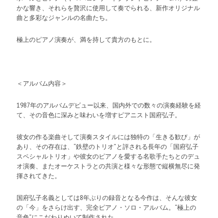
かな響き、それらを贅沢に使用して奏でられる、新作オリジナル
曲と多彩なジャンルの名曲たち。
極上のピアノ演奏が、満を持して貴方のもとに。
＜アルバム内容＞
1987年のアルバムデビュー以来、国内外での数々の演奏経験を経
て、その音色に深みと味わいを増すピアニスト国府弘子。
彼女の作る楽曲そして演奏スタイルには独特の「生きる歓び」が
あり、その存在は、“鉄壁のトリオ”と評される長年の「国府弘子
スペシャルトリオ」や彼女のピアノを愛する名歌手たちとのデュ
オ演奏、またオーケストラとの共演と様々な形態で縦横無尽に発
揮されてきた。
国府弘子名義としては8年ぶりの録音となる今作は、そんな彼女
の「今」をさらけ出す、完全ピアノ・ソロ・アルバム。“極上の
音色”にこだわりぬいて制作された。