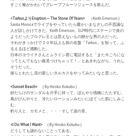
すごく喉がかわいてグレープフルーツジュースを飲んだ。
<TarkusよりEruption～The Stone Of Years>
（Keith Emerson )
Santa Monicaでライブをやっていたら暖かいまなざしの不思議な
人が話しかけてきた。Keith Emerson。ELP時代にステージで炎の
ようだったプログレ王とは思えないもの静かな男の人だった。
それがきっかけで２０年以上も前の名盤「Tarkus」を知って、ふ
るえるほど感動した。
日本のヨウイチさんとムライシ君に電話すると「また今ごろにな
ってとんでもない曲見つけちゃって！」とあきれながら、うれし
そうだった。
彼らとわたし流の新しいタルカスをやってみたいなと思った。
<Sunset Beach>
( By Hiroko Kokubu )
砂だらけのサンダルを片手に持って、ぼんやり桟橋にたたずむ。
風がひんやりと、冷たいローションみたいにほてった肌にしみこ
む。
釣り人と、カモメと、・・・そして波の音。
<I Do What I Want>
( By Hiroko Kokubu )
どうしても譲れないことってある。