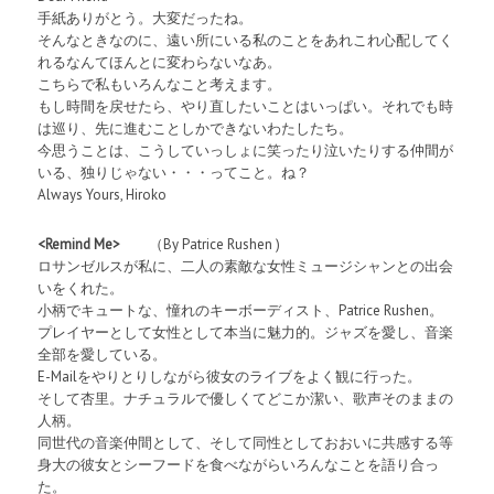
手紙ありがとう。大変だったね。
そんなときなのに、遠い所にいる私のことをあれこれ心配してく
れるなんてほんとに変わらないなあ。
こちらで私もいろんなこと考えます。
もし時間を戻せたら、やり直したいことはいっぱい。それでも時
は巡り、先に進むことしかできないわたしたち。
今思うことは、こうしていっしょに笑ったり泣いたりする仲間が
いる、独りじゃない・・・ってこと。ね？
Always Yours, Hiroko
<Remind Me>
（By Patrice Rushen )
ロサンゼルスが私に、二人の素敵な女性ミュージシャンとの出会
いをくれた。
小柄でキュートな、憧れのキーボーディスト、Patrice Rushen。
プレイヤーとして女性として本当に魅力的。ジャズを愛し、音楽
全部を愛している。
E-Mailをやりとりしながら彼女のライブをよく観に行った。
そして杏里。ナチュラルで優しくてどこか潔い、歌声そのままの
人柄。
同世代の音楽仲間として、そして同性としておおいに共感する等
身大の彼女とシーフードを食べながらいろんなことを語り合っ
た。