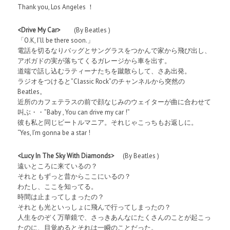
Thank you, Los Angeles ！
<Drive My Car>
(By Beatles )
「O.K, I’ll be there soon.」
電話を切るなりバッグとサングラスをつかんで家から飛び出し、
アボガドの実が落ちてくるガレージから車を出す。
道端で話し込むラティーナたちを蹴散らして、さあ出発。
ラジオをつけると”Classic Rock”のチャンネルから突然の
Beatles。
近所のカフェテラスの前で顔なじみのウェイターが曲に合わせて
叫ぶ・・”Baby , You can drive my car !”
彼も私と同じビートルマニア。それじゃこっちもお返しに。
“Yes, I’m gonna be a star !
<Lucy In The Sky With Diamonds>
(By Beatles )
遠いところに来ているの？
それともずっと昔からここにいるの？
わたし、ここを知ってる。
時間は止まってしまったの？
それとも光といっしょに飛んで行ってしまったの？
人生をのぞく万華鏡で、さっきあんなにたくさんのことが起こっ
たのに、目覚めるとそれは一瞬のことだった。