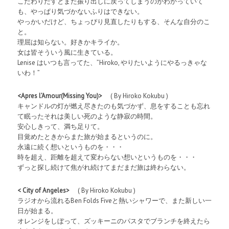
こだわりだすとまた振り出しに戻ってしまうのがわかっていて
も、やっぱり気づかないふりはできない。
やっかいだけど、ちょっぴり見直したりもする、そんな自分のこ
と。
理屈は知らない。好きかキライか。
女は皆そういう風に生きている。
Lenise はいつも言ってた、”Hiroko, やりたいようにやるっきゃな
いわ！”
<Apres l’Amour(Missing You)>
( By Hiroko Kokubu )
キャンドルの灯が燃え尽きたのも気づかず、息をすることも忘れ
て眠ったそれは美しい死のような静寂の時間。
安心しきって、満ち足りて。
目覚めたときからまた旅が始まるというのに。
永遠に続く想いというものを・・・
時を超え、距離を超えて変わらない想いというものを・・・
ずっと探し続けて焦がれ続けてまだまだ旅は終わらない。
< City of Angeles>
( By Hiroko Kokubu )
ラジオから流れるBen Folds Fiveと熱いシャワーで、また新しい一
日が始まる。
オレンジをしぼって、ズッキーニのパスタでブランチを終えたら