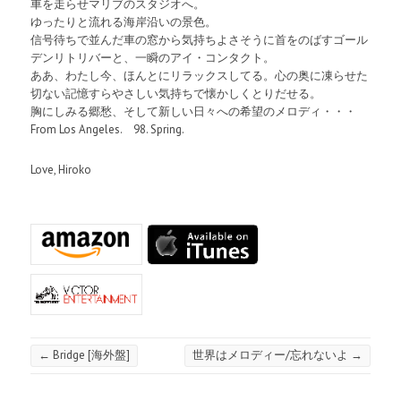
車を走らせマリブのスタジオへ。
ゆったりと流れる海岸沿いの景色。
信号待ちで並んだ車の窓から気持ちよさそうに首をのばすゴール
デンリトリバーと、一瞬のアイ・コンタクト。
ああ、わたし今、ほんとにリラックスしてる。心の奥に凍らせた
切ない記憶すらやさしい気持ちで懐かしくとりだせる。
胸にしみる郷愁、そして新しい日々への希望のメロディ・・・
From Los Angeles. 98. Spring.
Love, Hiroko
←
Bridge [海外盤]
世界はメロディー/忘れないよ
→