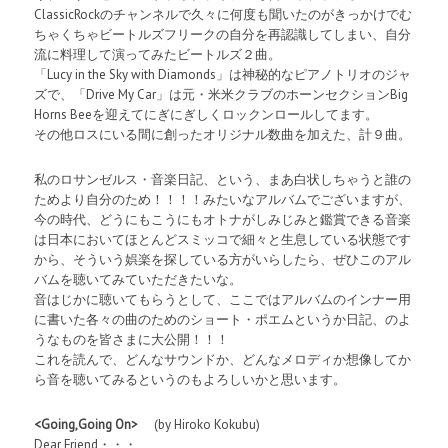
ClassicRockのチャンネルで久々に何度も聞いたのがきっかけでむ
ちゃくちゃビートルズフリークの自分を再認識してしまい、自分
流に料理して演ってみたビートルズ２曲。
「Lucy in the Sky with Diamonds」は神秘的なピアノトリオのジャ
ズで、「Drive My Car」は元・米米クラブのホーンセクションBig
Horns Beeを迎えてにぎにぎしくロックンロールしてます。
その他ロスにいる間に創ったオリジナル数曲を加えた、計９曲。
私のロサンゼルス・音楽日記、という、まあ白状しちゃうと誰の
ためより自分のため！！！！みたいなアルバムでございますが、
今の時代、どうにもこうにもオトナがしみじみと鑑賞できる音楽
は日本においてほとんどスミッコで細々と生息している状態です
から、そういう娯楽を探している方がいらしたら、ぜひこのアル
バムを聴いてみていただきたいな。
音はじかに聴いてもらうとして、ここではアルバムのインナー用
に書いた各々の曲のためのショート・ポエムというか日記、のよ
うなものを皆さまに大公開！！！
これを読んで、どんなサウンドか、どんなメロディか想像してか
ら音を聴いてみるというのもよろしいかと思います。
<Going,Going On>
(by Hiroko Kokubu)
Dear Friend・・・