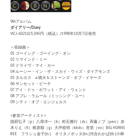
9thアルバム
ダイアリー/Diary
VICJ-60210/3,045円（税込）/1998年10月7日発売
＜収録曲＞
01 ゴーイング・ゴーイング・オン
02 リマインド・ミー
03 ドライヴ・マイ・カー
04 ルーシー・イン・ザ・スカイ・ウィズ・ダイアモンズ
05 タルカス a.噴火 b.ストーンズ・オブ・イヤーズ
06 サンセット・ビーチ
07 アイ・ドゥ・ホワット・アイ・ウォント
08 アプレ・ラムール（ミッシング・ユー）
09 シティ・オブ・エンジェルス
<参加アーティスト>
国府弘子（p）八尋洋一（b）村石雅行（ds）斉藤ノブ（perc）赤
木りえ（fl）梶原順（g）大坪稔明（kbds）杏里（vo）BIG HORNS
BEE フラシュ金子(ts.) オリタノボッタ(bs.)河合わかば(tb.)小林