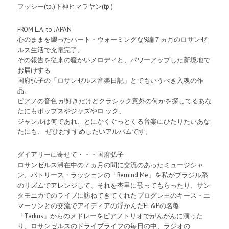
フッシー(tp.)下神ヒマラヤン(tp.)
FROM L.A. to JAPAN
心のままを綴ったハート・ウォーミングな9編７ヵ月のロサンゼ
ルス生活で充電完了、
その報告を従来の暖かいメロディと、パワーアップした新境地で
お届けする
国府弘子の「ロサンゼルス音楽日記」とでもいうべき入魂の作
品。
ピアノの音色 が好きだけどクラシック意外の何かを探してるあな
たにもポップスやジャズやロ ック、
ジャンルは何であれ、とにかくぐっとくる音楽にひたりたいあな
たにも、 ぜひおすすめしたいアルバムです。
ダイアリーに寄せて・・・国府弘子
ロサンゼルス滞在中の７ヵ月の間に交流のあったミュージシャ
ン、パトリース・ラッシェンの「Remind Me」を私がブラジル系
のリズムでアレンジして、それを杏里に歌ってもらったり、サン
タモニカでのライブに訪ねてきてくれたプログレ王のキース・エ
マーソンとの交流でアイディアの浮かんだEL&Pの名盤
「Tarkus」からのメドレーをピアノトリオでがんがんに演った
り、ロサンゼルスのドライブライフの毎日の中、ラジオの