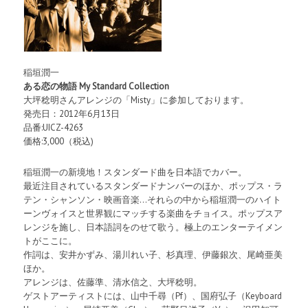
稲垣潤一
ある恋の物語 My Standard Collection
大坪稔明さんアレンジの「Misty」に参加しております。
発売日：2012年6月13日
品番:UICZ-4263
価格:3,000（税込)
稲垣潤一の新境地！スタンダード曲を日本語でカバー。
最近注目されているスタンダードナンバーのほか、ポップス・ラ
テン・シャンソン・映画音楽…それらの中から稲垣潤一のハイト
ーンヴォイスと世界観にマッチする楽曲をチョイス。ポップスア
レンジを施し、日本語詞をのせて歌う。極上のエンターテイメン
トがここに。
作詞は、安井かずみ、湯川れい子、杉真理、伊藤銀次、尾崎亜美
ほか。
アレンジは、佐藤準、清水信之、大坪稔明。
ゲストアーティストには、山中千尋（Pf）、国府弘子（Keyboard