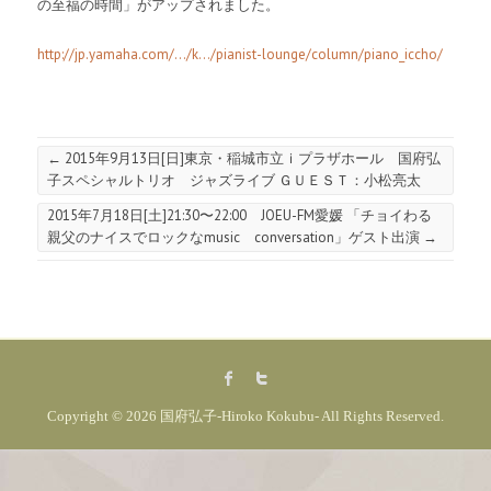
の至福の時間」がアップされました。
http://jp.yamaha.com/…/k…/pianist-lounge/column/piano_iccho/
←
2015年9月13日[日]東京・稲城市立ｉプラザホール 国府弘
子スペシャルトリオ ジャズライブ ＧＵＥＳＴ：小松亮太
2015年7月18日[土]21:30〜22:00 JOEU-FM愛媛 「チョイわる
親父のナイスでロックなmusic conversation」ゲスト出演
→
Copyright © 2026
国府弘子-Hiroko Kokubu-
All Rights Reserved.