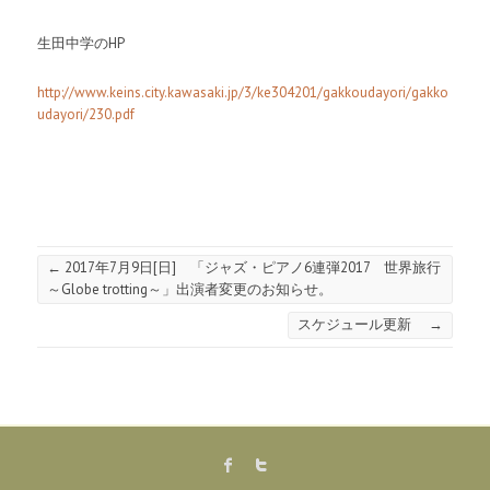
生田中学のHP
http://www.keins.city.kawasaki.jp/3/ke304201/gakkoudayori/gakko
udayori/230.pdf
←
2017年7月9日[日] 「ジャズ・ピアノ6連弾2017 世界旅行
～Globe trotting～」出演者変更のお知らせ。
スケジュール更新
→