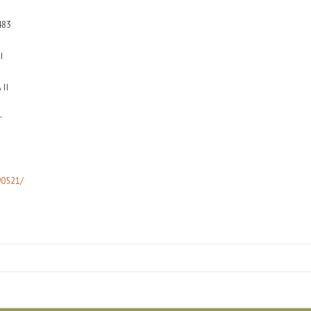
83
Ⅱ
AⅡ
オ
90521/