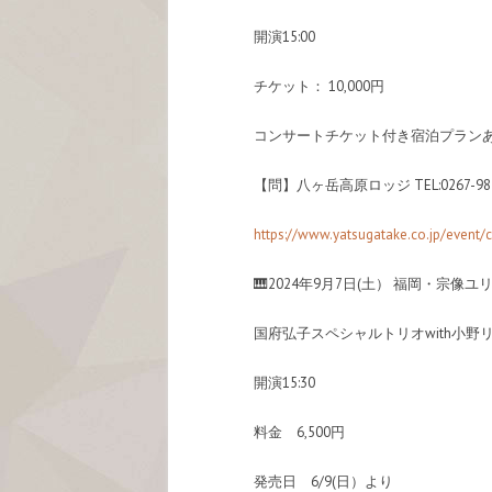
開演15:00
チケット： 10,000円
コンサートチケット付き宿泊プラン
【問】八ヶ岳高原ロッジ TEL:0267-98-
https://www.yatsugatake.co.jp/event/
🎹2024年9月7日(土） 福岡・宗像
国府弘子スペシャルトリオwith小野
開演15:30
料金 6,500円
発売日 6/9(日）より