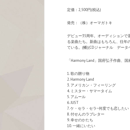
定価：2,500円(税込)
発売：（株）オーマガトキ
デビュー35周年。オーディション
る楽曲たち。新曲はもちろん、往年
ている。(幡)(CDジャーナル データ
「Harmony Land」国府弘子作
1. 歌の贈り物
2. Harmony Land
3. アメリカン・フィーリング
4. ミスター・サマータイム
5. アムール
6. JUST
7. ケ・セラ・セラ~何度でも恋したい
8. 付せんのラブレター
9. 幸せのかたち
10. 一緒にいたい