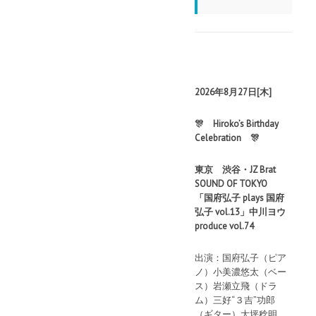
2026年8月27日[木]
🎊 Hiroko’s Birthday
Celebration 🎊
東京 渋谷・JZ Brat
SOUND OF TOKYO
「国府弘子 plays 国府
弘子 vol.13」中川ヨウ
produce vol.74
出演：国府弘子（ピア
ノ）小美濃悠太（ベー
ス）岩瀬立飛（ドラ
ム）三好“３吉”功郎
（ギター）大坪稔明