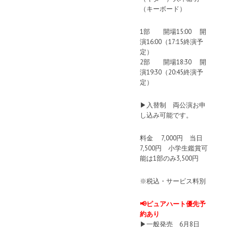
（キーボード）
1部 開場15:00 開
演16:00（17:15終演予
定）
2部 開場18:30 開
演19:30（20:45終演予
定）
▶︎入替制 両公演お申
し込み可能です。
料金 7,000円 当日
7,500円 小学生鑑賞可
能は1部のみ3,500円
※税込・サービス料別
📢ピュアハート優先予
約あり
▶︎一般発売 6月8日