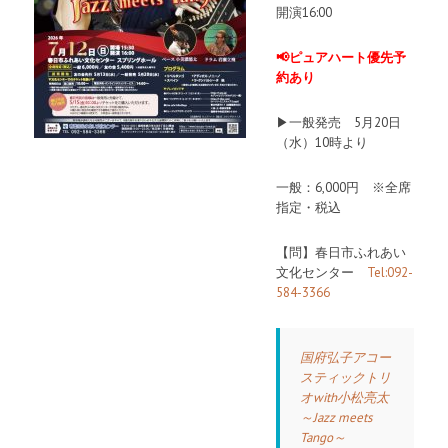
開演16:00
📢ピュアハート優先予
約あり
▶︎一般発売 5月20日
（水）10時より
一般：6,000円 ※全席
指定・税込
【問】春日市ふれあい
文化センター
Tel:092-
584-3366
国府弘子アコー
スティックトリ
オwith小松亮太
～Jazz meets
Tango～