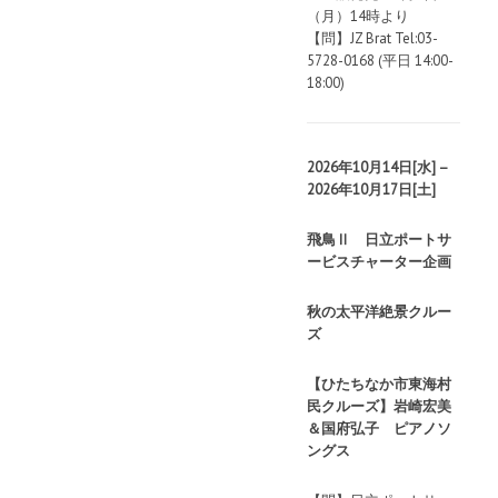
（月）14時より
【問】JZ Brat Tel:03-
5728-0168 (平日 14:00-
18:00)
2026年10月14日[水]
–
2026年10月17日[土]
飛鳥Ⅱ 日立ポートサ
ービスチャーター企画
秋の太平洋絶景クルー
ズ
【ひたちなか市東海村
民クルーズ】岩崎宏美
＆国府弘子 ピアノソ
ングス