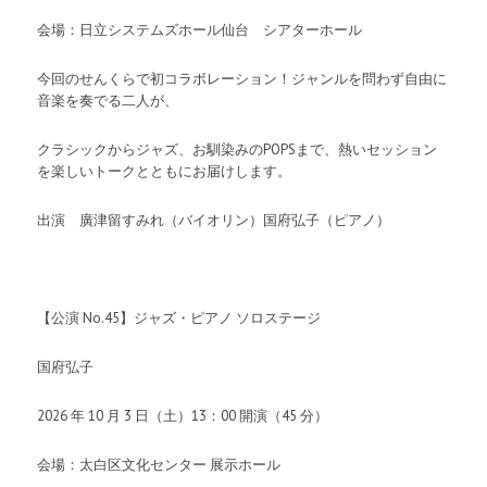
会場：日立システムズホール仙台 シアターホール
今回のせんくらで初コラボレーション！ジャンルを問わず自由に
音楽を奏でる二人が、
クラシックからジャズ、お馴染みのPOPSまで、熱いセッション
を楽しいトークとともにお届けします。
出演 廣津留すみれ（バイオリン）国府弘子（ピアノ）
【公演 No.45】ジャズ・ピアノ ソロステージ
国府弘子
2026 年 10 月 3 日（土）13：00 開演（45 分）
会場：太白区文化センター 展示ホール