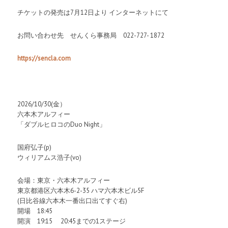
チケットの発売は7月12日より インターネットにて
お問い合わせ先 せんくら事務局 022-727- 1872
https://sencla.com
2026/10/30(金）
六本木アルフィー
「ダブルヒロコのDuo Night」
国府弘子(p)
ウィリアムス浩子(vo)
会場：東京・六本木アルフィー
東京都港区六本木6-2-35 ハマ六本木ビル5F
(日比谷線六本木一番出口出てすぐ右)
開場 18:45
開演 19:15 20:45までの1ステージ